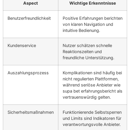
Aspect
Wichtige Erkenntnisse
Benutzerfreundlichkeit
Positive Erfahrungen berichten
von klaren Navigation und
intuitive Bedienung.
Kundenservice
Nutzer schätzen schnelle
Reaktionszeiten und
freundliche Unterstützung.
Auszahlungsprozess
Komplikationen sind häufig bei
nicht regulierten Plattformen,
während seriöse Anbieter wie
supa bet erfahrungsbericht
als
vertrauenswürdig gelten.
Sicherheitsmaßnahmen
Funktionierende Selbstsperren
und Limits sind Indikatoren für
verantwortungsvolle Anbieter.