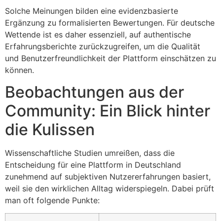
Solche Meinungen bilden eine evidenzbasierte
Ergänzung zu formalisierten Bewertungen. Für deutsche
Wettende ist es daher essenziell, auf authentische
Erfahrungsberichte zurückzugreifen, um die Qualität
und Benutzerfreundlichkeit der Plattform einschätzen zu
können.
Beobachtungen aus der
Community: Ein Blick hinter
die Kulissen
Wissenschaftliche Studien umreißen, dass die
Entscheidung für eine Plattform in Deutschland
zunehmend auf subjektiven Nutzererfahrungen basiert,
weil sie den wirklichen Alltag widerspiegeln. Dabei prüft
man oft folgende Punkte: