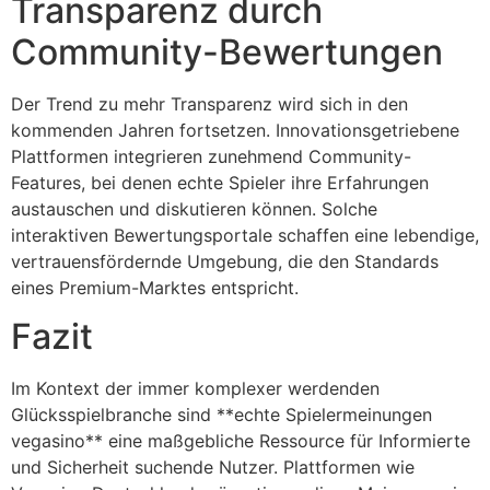
Transparenz durch
Community-Bewertungen
Der Trend zu mehr Transparenz wird sich in den
kommenden Jahren fortsetzen. Innovationsgetriebene
Plattformen integrieren zunehmend Community-
Features, bei denen echte Spieler ihre Erfahrungen
austauschen und diskutieren können. Solche
interaktiven Bewertungsportale schaffen eine lebendige,
vertrauensfördernde Umgebung, die den Standards
eines Premium-Marktes entspricht.
Fazit
Im Kontext der immer komplexer werdenden
Glücksspielbranche sind **echte Spielermeinungen
vegasino** eine maßgebliche Ressource für Informierte
und Sicherheit suchende Nutzer. Plattformen wie