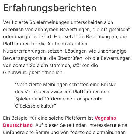
Erfahrungsberichten
Verifizierte Spielermeinungen unterscheiden sich
erheblich von anonymen Bewertungen, die oft gefälscht
oder manipuliert sind. Hier setzt die Bedeutung an, die
Plattformen für die Authentizität ihrer
Nutzererfahrungen setzen. Lösungen wie unabhängige
Bewertungsportale, die überprüfen, ob die Bewertungen
von echten Spielern stammen, stärken die
Glaubwürdigkeit erheblich.
“Verifizierte Meinungen schaffen eine Brücke
des Vertrauens zwischen Plattformen und
Spielern und fördern eine transparente
Glücksspielkultur.”
Ein Beispiel für eine solche Plattform ist
Vegasino
Deutschland
. Auf dieser Seite finden Interessierte eine
umfangreiche Sammlung von “echte spielermeinungen