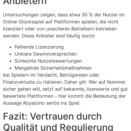
Anbietern
Untersuchungen zeigen, dass etwa 30 % der Nutzer im
Online-Glücksspiel auf Plattformen spielen, die nicht
lizenziert oder von unsicheren Betreibern betrieben
werden. Diese Anbieter sind häufig durch:
Fehlende Lizenzierung
Unklare Gewinnversprechen
Schlechte Nutzerbewertungen
Mangelnde Sicherheitsmaßnahmen
bei Spielern im Verdacht, Betrügereien oder
Finanzverluste zu riskieren. Daher gilt: Wer auf Nummer
sicher gehen will, setzt auf bekannte, lizensierte und gut
bewertete Plattformen – hier kommt die Bedeutung der
Aussage
Royalzino seriös
ins Spiel.
Fazit: Vertrauen durch
Qualität und Regulierung