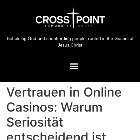
Beholding God and shepherding people, rooted in the Gospel of
Jesus Christ
Vertrauen in Online
Casinos: Warum
Seriosität
entscheidend ist