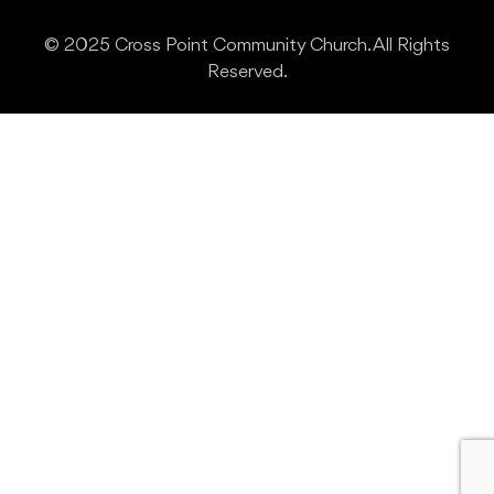
© 2025 Cross Point Community Church. All Rights
Reserved.