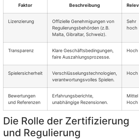
Faktor
Beschreibung
Relev
Lizenzierung
Offizielle Genehmigungen von
Sehr
Regulierungsbehörden (z.B.
hoch
Malta, Gibraltar, Schweiz).
Transparenz
Klare Geschäftsbedingungen,
Hoch
faire Auszahlungsprozesse.
Spielersicherheit
Verschlüsselungstechnologien,
Hoch
verantwortungsvolles Spielen.
Bewertungen
Erfahrungsberichte,
Mittel
und Referenzen
unabhängige Rezensionen.
Hoch
Die Rolle der Zertifizierung
und Regulierung