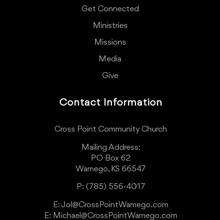
Get Connected
Ministries
Missions
Media
Give
Contact Information
Cross Point Community Church
Mailing Address:
PO Box 62
Wamego, KS 66547
P: (785) 556-4017
E: Jol@CrossPointWamego.com
E: Michael@CrossPointWamego.com