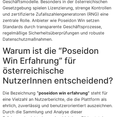
Geschäftsmodelle. Besonders in der österreichischen
Gesetzgebung spielen Lizenzierung, strenge Kontrollen
und zertifizierte Zufallszahlengeneratoren (RNG) eine
zentrale Rolle. Anbieter wie Poseidon Win setzen
Standards durch transparente Geschäftsprozesse,
regelmäßige Sicherheitsüberprüfungen und robuste
Datenschutzmaßnahmen.
Warum ist die “Poseidon
Win Erfahrung” für
österreichische
NutzerInnen entscheidend?
Die Bezeichnung
“poseidon win erfahrung”
steht für
eine Vielzahl an Nutzerberichte, die die Plattform als
ehrlich, zuverlässig und benutzerorientiert auszeichnen.
Durch die Sammlung und Analyse dieser