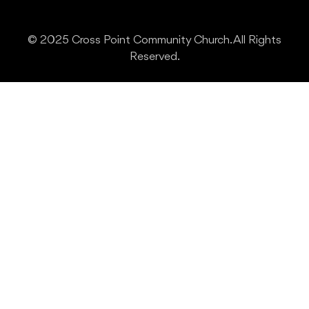
© 2025 Cross Point Community Church. All Rights
Reserved.