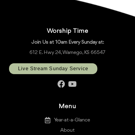
Worship Time
Join Us at 10am Every Sunday at:
612 E. Hwy 24, Wamego, KS 66547
Live Stream Sunday Service
Menu
Year-at-a-Glance
About