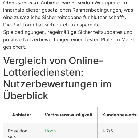
Oberösterreich
. Anbieter wie Poseidon Win operieren
innerhalb dieser gesetzlichen Rahmenbedingungen, was
eine zusätzliche Sicherheitsebene für Nutzer schafft.
Die Plattform hat sich durch transparente
Spielbedingungen, regelmäßige Sicherheitsupdates und
positive Nutzerbewertungen einen festen Platz im Markt
gesichert.
Vergleich von Online-
Lotteriediensten:
Nutzerbewertungen im
Überblick
Anbieter
Vertrauenswürdigkeit
Kundenbewertu
Poseidon
Hoch
4.7/5
Win