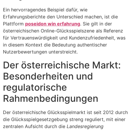
Ein hervorragendes Beispiel dafür, wie
Erfahrungsberichte den Unterschied machen, ist die
Plattform
poseidon win erfahrung
. Sie gilt in der
österreichischen Online-Glücksspielszene als Referenz
für Vertrauenswürdigkeit und Kundenzufriedenheit, was
in diesem Kontext die Bedeutung authentischer
Nutzerbewertungen unterstreicht.
Der österreichische Markt:
Besonderheiten und
regulatorische
Rahmenbedingungen
Der österreichische Glücksspielmarkt ist seit 2012 durch
die Glücksspielgesetzgebung streng reguliert, mit einer
zentralen Aufsicht durch die
Landesregierung