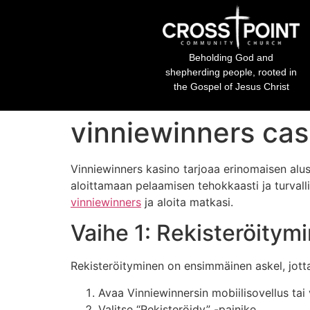
Beholding God and
shepherding people, rooted in
the Gospel of Jesus Christ
vinniewinners cas
Vinniewinners kasino tarjoaa erinomaisen alust
aloittamaan pelaamisen tehokkaasti ja turvallis
vinniewinners
ja aloita matkasi.
Vaihe 1: Rekisteröitym
Rekisteröityminen on ensimmäinen askel, jotta
Avaa Vinniewinnersin mobiilisovellus tai
Valitse “Rekisteröidy” -painike.