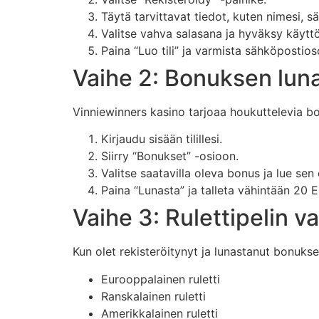
Täytä tarvittavat tiedot, kuten nimesi, s
Valitse vahva salasana ja hyväksy käytt
Paina “Luo tili” ja varmista sähköpostios
Vaihe 2: Bonuksen lun
Vinniewinners kasino tarjoaa houkuttelevia bo
Kirjaudu sisään tilillesi.
Siirry “Bonukset” -osioon.
Valitse saatavilla oleva bonus ja lue se
Paina “Lunasta” ja talleta vähintään 20
Vaihe 3: Rulettipelin va
Kun olet rekisteröitynyt ja lunastanut bonuksen,
Eurooppalainen ruletti
Ranskalainen ruletti
Amerikkalainen ruletti