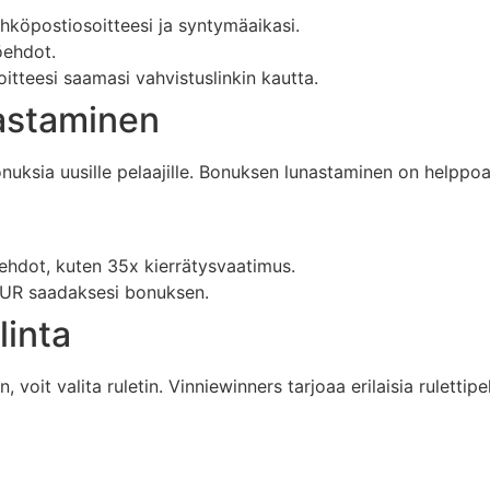
ähköpostiosoitteesi ja syntymäaikasi.
öehdot.
oitteesi saamasi vahvistuslinkin kautta.
astaminen
nuksia uusille pelaajille. Bonuksen lunastaminen on helppoa
n ehdot, kuten 35x kierrätysvaatimus.
 EUR saadaksesi bonuksen.
linta
 voit valita ruletin. Vinniewinners tarjoaa erilaisia rulettipel