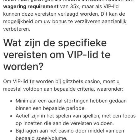
wagering requirement
van 35x, maar als VIP-lid
kunnen deze vereisten verlaagd worden. Dit kan de
mogelijkheid om uw bonus te verzilveren aanzienlijk
verbeteren.
Wat zijn de specifieke
vereisten om VIP-lid te
worden?
Om VIP-lid te worden bij glitzbets casino, moet u
meestal voldoen aan bepaalde criteria, waaronder:
Minimaal een aantal stortingen hebben gedaan
binnen een bepaalde periode.
Actief zijn in het spelen van spellen, met een focus
op inzetten die aan de vereisten voldoen.
Bijdragen aan het casino door middel van een
bepaald speelvolume.