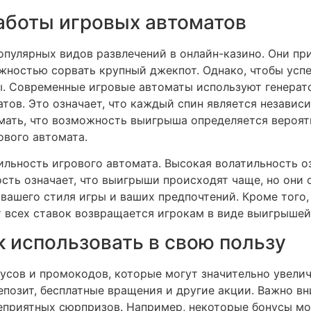
аботы игровых автоматов
пулярных видов развлечений в онлайн-казино. Они пр
ностью сорвать крупный джекпот. Однако, чтобы успе
. Современные игровые автоматы используют генерато
атов. Это означает, что каждый спин является незави
имать, что возможность выигрыша определяется веро
ового автомата.
льность игрового автомата. Высокая волатильность о
ость означает, что выигрыши происходят чаще, но они
вашего стиля игры и ваших предпочтений. Кроме того,
от всех ставок возвращается игрокам в виде выигрышей
к использовать в свою пользу
усов и промокодов, которые могут значительно увели
епозит, бесплатные вращения и другие акции. Важно вн
неприятных сюрпризов. Например, некоторые бонусы м