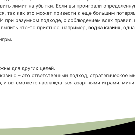
вить лимит на убытки. Если вы проиграли определенную
я, так как это может привести к еще большим потерям.
. И при разумном подходе, с соблюдением всех правил,
 выпить что-то приятное, например,
водка казино
, одна
игры.
ужны для других целей.
н-казино – это ответственный подход, стратегическое 
, и вы сможете наслаждаться азартными играми, мини