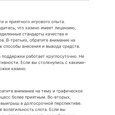
и и приятного игрового опыта.
дитесь, что казино имеет лицензию,
еделенные стандарты качества и
в. В-третьих, обратите внимание на
е способы внесения и вывода средств.
а поддержки работает круглосуточно. Не
тивности. Если вы столкнулись с какими-
ржки казино.
ратите внимание на тему и графическое
оцесс более приятным. Во-вторых,
а выигрыш в долгосрочной перспективе.
е волатильность слота. Если вы