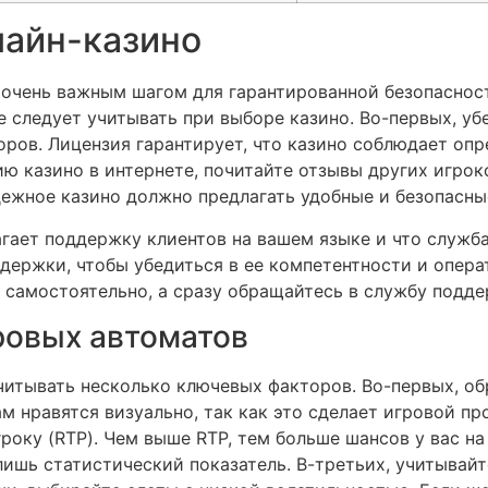
лайн-казино
 очень важным шагом для гарантированной безопасност
следует учитывать при выборе казино. Во-первых, убе
ров. Лицензия гарантирует, что казино соблюдает опр
ю казино в интернете, почитайте отзывы других игроко
ежное казино должно предлагать удобные и безопасны
агает поддержку клиентов на вашем языке и что служб
держки, чтобы убедиться в ее компетентности и опера
 самостоятельно, а сразу обращайтесь в службу подде
ровых автоматов
итывать несколько ключевых факторов. Во-первых, об
м нравятся визуально, так как это сделает игровой пр
гроку (RTP). Чем выше RTP, тем больше шансов у вас н
 лишь статистический показатель. В-третьих, учитывайт