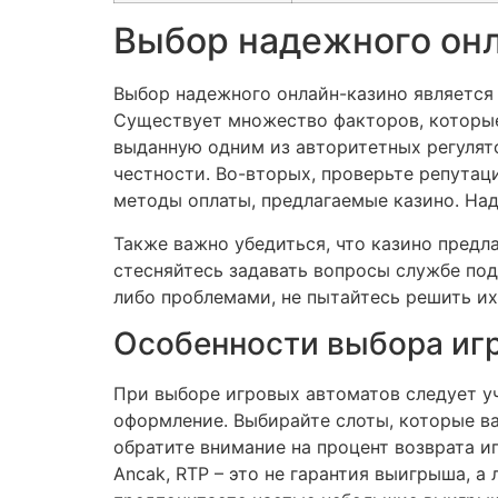
Выбор надежного он
Выбор надежного онлайн-казино является
Существует множество факторов, которые 
выданную одним из авторитетных регулято
честности. Во-вторых, проверьте репутаци
методы оплаты, предлагаемые казино. Над
Также важно убедиться, что казино предл
стесняйтесь задавать вопросы службе под
либо проблемами, не пытайтесь решить их
Особенности выбора иг
При выборе игровых автоматов следует уч
оформление. Выбирайте слоты, которые ва
обратите внимание на процент возврата и
Ancak, RTP – это не гарантия выигрыша, а