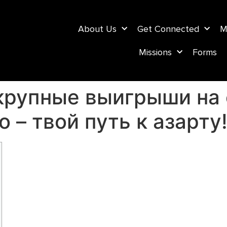
About Us
Get Connected
M
Missions
Forms
 крупные выигрыши на
о – твой путь к азарту