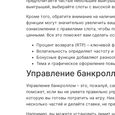
предпочитаете частые небольшие выигрыш
выигрышей, выбирайте слоты с высокой в
Кроме того, обратите внимание на наличи
функции могут значительно увеличить ваш
ознакомлении с правилами слота, чтобы 
ценными. Все это поможет вам сделать ос
Процент возврата (RTP) – ключевой ф
Волатильность определяет частоту и
Бонусные функции добавляют разнооб
Тема и графическое оформление пов
Управление банкролл
Управление банкроллом – это, пожалуй, с
поможет, если вы не умеете правильно уп
которую вы готовы потратить на игру. Ник
несколько частей и делайте ставки, не п
Например, вы можете установить лимит на