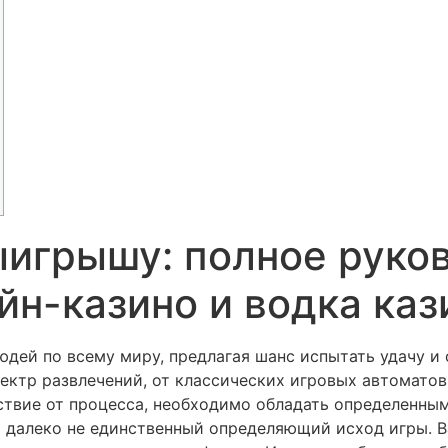
ыигрышу: полное руко
йн-казино и водка каз
юдей по всему миру, предлагая шанс испытать удачу 
ктр развлечений, от классических игровых автоматов
ствие от процесса, необходимо обладать определенным
но далеко не единственный определяющий исход игры. 