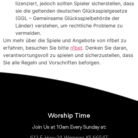
lizenziert, jedoch sollten Spieler sicherstellen, dass
sie die geltenden deutschen Glücksspielgesetze
(GGL – Gemeinsame Glücksspielbehörde der
Länder) verstehen, um rechtliche Probleme zu
vermeiden.
Um mehr über die Spiele und Angebote von n1bet zu
erfahren, besuchen Sie bitte
n1bet
. Denken Sie daran,
verantwortungsvoll zu spielen und sicherzustellen, dass
Sie alle Regeln und Vorschriften befolgen.
Worship Time
Join Us at 10am Every Sunday at:
612 E. Hwy 24, Wamego, KS 66547