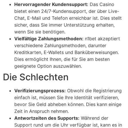
Hervorragender Kundensupport:
Das Casino
bietet einen 24/7-Kundensupport, der über Live-
Chat, E-Mail und Telefon erreichbar ist. Dies stellt
sicher, dass Sie immer Unterstützung erhalten,
wenn Sie sie benötigen.
Vielfältige Zahlungsmethoden:
n1bet akzeptiert
verschiedene Zahlungsmethoden, darunter
Kreditkarten, E-Wallets und Banküberweisungen.
Dies ermöglicht Ihnen, die für Sie am besten
geeignete Option auszuwählen.
Die Schlechten
Verifizierungsprozess:
Obwohl die Registrierung
einfach ist, müssen Sie Ihre Identität verifizieren,
bevor Sie Geld abheben können. Dies kann einige
Zeit in Anspruch nehmen.
Antwortzeiten des Supports:
Während der
Support rund um die Uhr verfügbar ist, kann es in