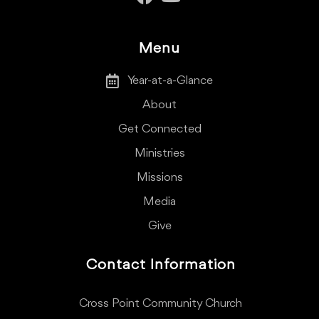
Menu
Year-at-a-Glance
About
Get Connected
Ministries
Missions
Media
Give
Contact Information
Cross Point Community Church