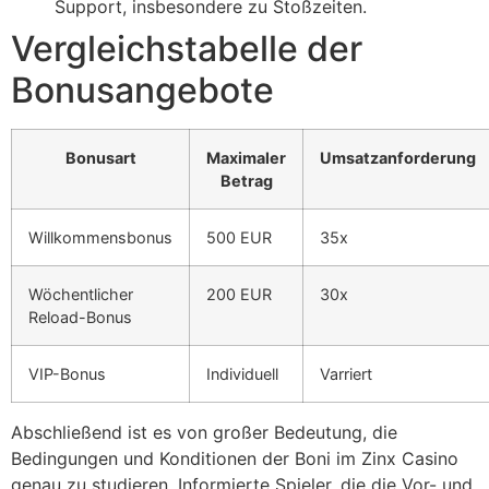
Support, insbesondere zu Stoßzeiten.
Vergleichstabelle der
Bonusangebote
Bonusart
Maximaler
Umsatzanforderung
Betrag
Willkommensbonus
500 EUR
35x
Wöchentlicher
200 EUR
30x
Reload-Bonus
VIP-Bonus
Individuell
Varriert
Abschließend ist es von großer Bedeutung, die
Bedingungen und Konditionen der Boni im Zinx Casino
genau zu studieren. Informierte Spieler, die die Vor- und