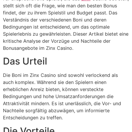
stellt sich oft die Frage, wie man den besten Bonus
findet, der zu ihrem Spielstil und Budget passt. Das
Verständnis der verschiedenen Boni und deren
Bedingungen ist entscheidend, um das optimale
Spielerlebnis zu gewährleisten. Dieser Artikel bietet eine
kritische Analyse der Vorzüge und Nachteile der
Bonusangebote im Zinx Casino.
Das Urteil
Die Boni im Zinx Casino sind sowohl verlockend als
auch komplex. Während sie den Spielern einen
erheblichen Anreiz bieten, können versteckte
Bedingungen und hohe Umsatzanforderungen die
Attraktivität mindern. Es ist unerlässlich, die Vor- und
Nachteile sorgfältig abzuwägen, um informierte
Entscheidungen zu treffen.
Die Vorteile