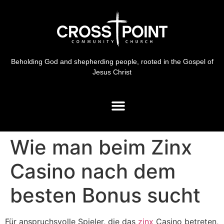
Beholding God and shepherding people, rooted in the Gospel of
Jesus Christ
Wie man beim Zinx
Casino nach dem
besten Bonus sucht
Für anspruchsvolle Spieler, die das
zinx
Casino betreten,