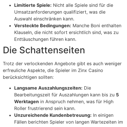
Limitierte Spiele:
Nicht alle Spiele sind für die
Umsatzanforderungen qualifiziert, was die
Auswahl einschränken kann.
Versteckte Bedingungen:
Manche Boni enthalten
Klauseln, die nicht sofort ersichtlich sind, was zu
Enttäuschungen führen kann.
Die Schattenseiten
Trotz der verlockenden Angebote gibt es auch weniger
erfreuliche Aspekte, die Spieler im Zinx Casino
berücksichtigen sollten:
Langsame Auszahlungszeiten:
Die
Bearbeitungszeit für Auszahlungen kann bis zu
5
Werktagen
in Anspruch nehmen, was für High
Roller frustrierend sein kann.
Unzureichende Kundenbetreuung:
In einigen
Fällen berichten Spieler von langen Wartezeiten im