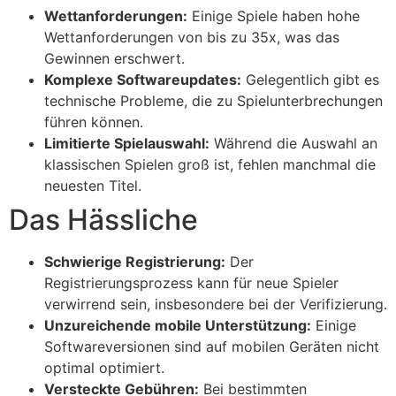
Wettanforderungen:
Einige Spiele haben hohe
Wettanforderungen von bis zu 35x, was das
Gewinnen erschwert.
Komplexe Softwareupdates:
Gelegentlich gibt es
technische Probleme, die zu Spielunterbrechungen
führen können.
Limitierte Spielauswahl:
Während die Auswahl an
klassischen Spielen groß ist, fehlen manchmal die
neuesten Titel.
Das Hässliche
Schwierige Registrierung:
Der
Registrierungsprozess kann für neue Spieler
verwirrend sein, insbesondere bei der Verifizierung.
Unzureichende mobile Unterstützung:
Einige
Softwareversionen sind auf mobilen Geräten nicht
optimal optimiert.
Versteckte Gebühren:
Bei bestimmten