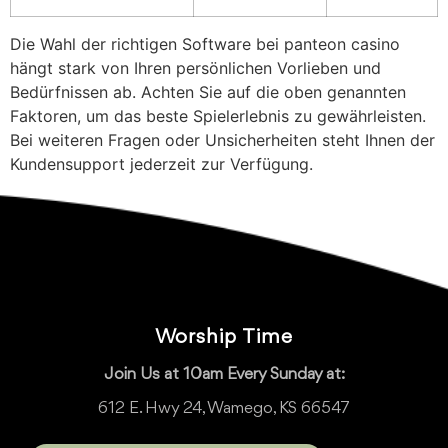
Die Wahl der richtigen Software bei panteon casino
hängt stark von Ihren persönlichen Vorlieben und
Bedürfnissen ab. Achten Sie auf die oben genannten
Faktoren, um das beste Spielerlebnis zu gewährleisten.
Bei weiteren Fragen oder Unsicherheiten steht Ihnen der
Kundensupport jederzeit zur Verfügung.
Worship Time
Join Us at 10am Every Sunday at:
612 E. Hwy 24, Wamego, KS 66547