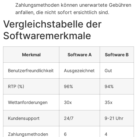
Zahlungsmethoden können unerwartete Gebühren
anfallen, die nicht sofort ersichtlich sind.
Vergleichstabelle der
Softwaremerkmale
Merkmal
Software A
Software B
Benutzerfreundlichkeit
Ausgezeichnet
Gut
RTP (%)
96%
94%
Wettanforderungen
30x
35x
Kundensupport
24/7
9-21 Uhr
Zahlungsmethoden
6
4