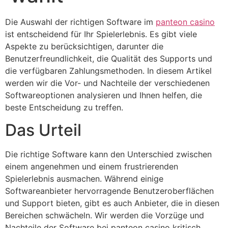
Die Auswahl der richtigen Software im
panteon casino
ist entscheidend für Ihr Spielerlebnis. Es gibt viele
Aspekte zu berücksichtigen, darunter die
Benutzerfreundlichkeit, die Qualität des Supports und
die verfügbaren Zahlungsmethoden. In diesem Artikel
werden wir die Vor- und Nachteile der verschiedenen
Softwareoptionen analysieren und Ihnen helfen, die
beste Entscheidung zu treffen.
Das Urteil
Die richtige Software kann den Unterschied zwischen
einem angenehmen und einem frustrierenden
Spielerlebnis ausmachen. Während einige
Softwareanbieter hervorragende Benutzeroberflächen
und Support bieten, gibt es auch Anbieter, die in diesen
Bereichen schwächeln. Wir werden die Vorzüge und
Nachteile der Software bei panteon casino kritisch