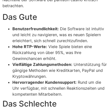
betrachten.
Das Gute
Benutzerfreundlichkeit:
Die Software ist intuitiv
und leicht zu navigieren, was es neuen Spielern
erleichtert, sich schnell zurechtzufinden.
Hohe RTP-Werte:
Viele Spiele bieten eine
Rückzahlung von über 95%, was Ihre
Gewinnchancen erhöht.
Vielfältige Zahlungsmethoden:
Unterstützung für
gängige Methoden wie Kreditkarten, PayPal und
Kryptowährungen.
Hervorragender Kundensupport:
Rund um die
Uhr verfügbar, mit schnellen Reaktionszeiten und
kompetenten Mitarbeitern.
Das Schlechte