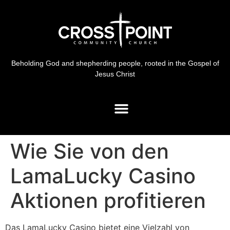
Beholding God and shepherding people, rooted in the Gospel of
Jesus Christ
Wie Sie von den
LamaLucky Casino
Aktionen profitieren
Das LamaLucky Casino bietet eine Vielzahl von