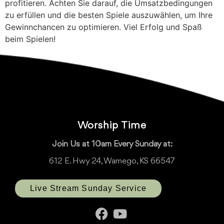
profitieren. Achten Sie darauf, die Umsatzbedingungen
zu erfüllen und die besten Spiele auszuwählen, um Ihre
Gewinnchancen zu optimieren. Viel Erfolg und Spaß
beim Spielen!
Worship Time
Join Us at 10am Every Sunday at:
612 E. Hwy 24, Wamego, KS 66547
Live Stream Sunday Service