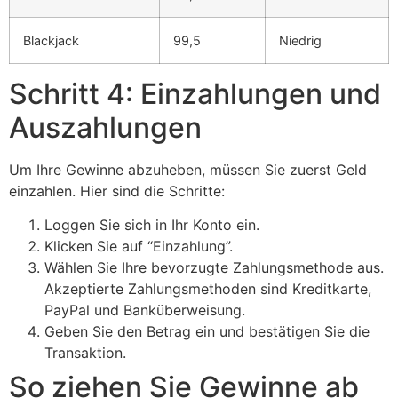
Blackjack
99,5
Niedrig
Schritt 4: Einzahlungen und
Auszahlungen
Um Ihre Gewinne abzuheben, müssen Sie zuerst Geld
einzahlen. Hier sind die Schritte:
Loggen Sie sich in Ihr Konto ein.
Klicken Sie auf “Einzahlung”.
Wählen Sie Ihre bevorzugte Zahlungsmethode aus.
Akzeptierte Zahlungsmethoden sind Kreditkarte,
PayPal und Banküberweisung.
Geben Sie den Betrag ein und bestätigen Sie die
Transaktion.
So ziehen Sie Gewinne ab