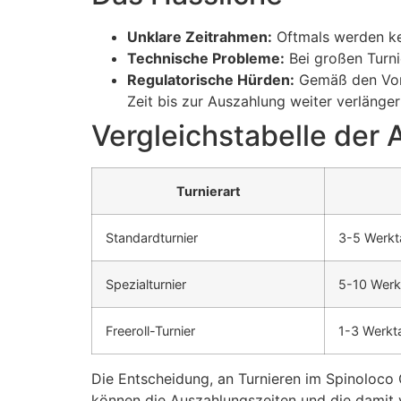
Unklare Zeitrahmen:
Oftmals werden ke
Technische Probleme:
Bei großen Turni
Regulatorische Hürden:
Gemäß den Vors
Zeit bis zur Auszahlung weiter verlänger
Vergleichstabelle der
Turnierart
Standardturnier
3-5 Werkt
Spezialturnier
5-10 Werk
Freeroll-Turnier
1-3 Werkt
Die Entscheidung, an Turnieren im Spinoloco 
können die Auszahlungszeiten und die damit 