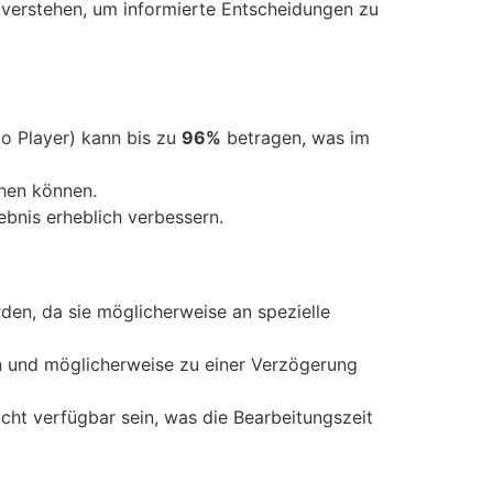
 verstehen, um informierte Entscheidungen zu
to Player) kann bis zu
96%
betragen, was im
öhen können.
bnis erheblich verbessern.
den, da sie möglicherweise an spezielle
n und möglicherweise zu einer Verzögerung
ht verfügbar sein, was die Bearbeitungszeit