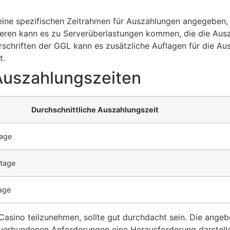
ine spezifischen Zeitrahmen für Auszahlungen angegeben, 
eren kann es zu Serverüberlastungen kommen, die die Ausz
chriften der GGL kann es zusätzliche Auflagen für die Au
t.
 Auszahlungszeiten
Durchschnittliche Auszahlungszeit
age
tage
age
Casino teilzunehmen, sollte gut durchdacht sein. Die ange
verbundenen Anforderungen eine Herausforderung darstelle