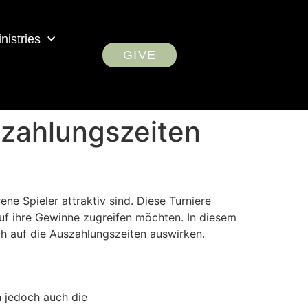
nistries
GIVE
szahlungszeiten
ne Spieler attraktiv sind. Diese Turniere
auf ihre Gewinne zugreifen möchten. In diesem
ch auf die Auszahlungszeiten auswirken.
 jedoch auch die