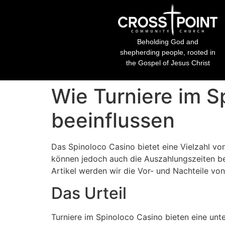
Beholding God and
shepherding people, rooted in
the Gospel of Jesus Christ
Wie Turniere im S
beeinflussen
Das Spinoloco Casino bietet eine Vielzahl von 
können jedoch auch die Auszahlungszeiten bee
Artikel werden wir die Vor- und Nachteile vo
Das Urteil
Turniere im Spinoloco Casino bieten eine un