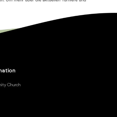
mation
ity Church