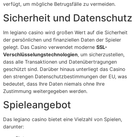
verfügt, um mögliche Betrugsfälle zu vermeiden.
Sicherheit und Datenschutz
Im legiano casino wird großen Wert auf die Sicherheit
der persönlichen und finanziellen Daten der Spieler
gelegt. Das Casino verwendet moderne
SSL-
Verschlüsselungstechnologien
, um sicherzustellen,
dass alle Transaktionen und Datenübertragungen
geschützt sind. Darüber hinaus unterliegt das Casino
den strengen Datenschutzbestimmungen der EU, was
bedeutet, dass Ihre Daten niemals ohne Ihre
Zustimmung weitergegeben werden.
Spieleangebot
Das legiano casino bietet eine Vielzahl von Spielen,
darunter: