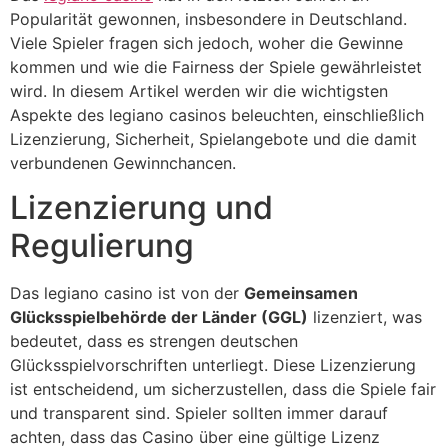
Popularität gewonnen, insbesondere in Deutschland.
Viele Spieler fragen sich jedoch, woher die Gewinne
kommen und wie die Fairness der Spiele gewährleistet
wird. In diesem Artikel werden wir die wichtigsten
Aspekte des legiano casinos beleuchten, einschließlich
Lizenzierung, Sicherheit, Spielangebote und die damit
verbundenen Gewinnchancen.
Lizenzierung und
Regulierung
Das legiano casino ist von der
Gemeinsamen
Glücksspielbehörde der Länder (GGL)
lizenziert, was
bedeutet, dass es strengen deutschen
Glücksspielvorschriften unterliegt. Diese Lizenzierung
ist entscheidend, um sicherzustellen, dass die Spiele fair
und transparent sind. Spieler sollten immer darauf
achten, dass das Casino über eine gültige Lizenz